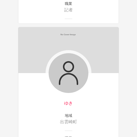
職業
記者
ゆき
地域
出雲崎町