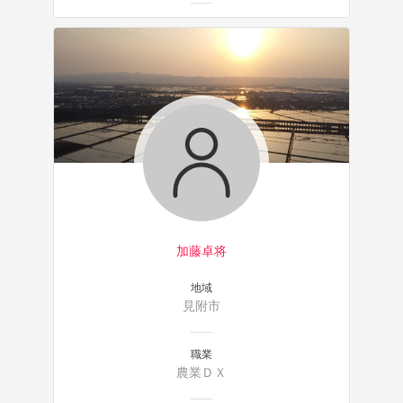
加藤卓将
地域
見附市
職業
農業ＤＸ