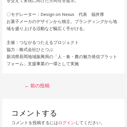
を交えて実現に向けた方向性を提示。
〇モデレーター：Design on Nexus 代表 福井厚
お菓子メーカのデザインから独立。ブランディングから地
域を盛り上げる活動など幅広く手がける。
主催：つながるつたえるプロジェクト
協力：株式会社ひとつぶ
新潟県長岡地域振興局の「人・食・農の魅力発信プラット
フォーム」支援事業の一環として実施
投
←
前の投稿
稿
ナ
ビ
ゲ
コメントする
ー
コメントを投稿するには
ログイン
してください。
シ