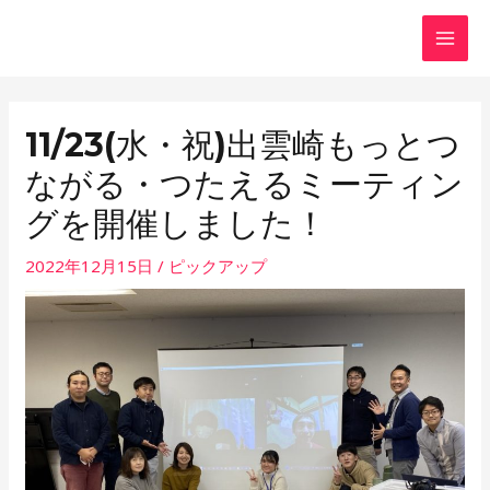
内
容
MAI
を
ス
MEN
キ
11/23(水・祝)出雲崎もっとつ
ッ
ながる・つたえるミーティン
プ
グを開催しました！
2022年12月15日
/
ピックアップ