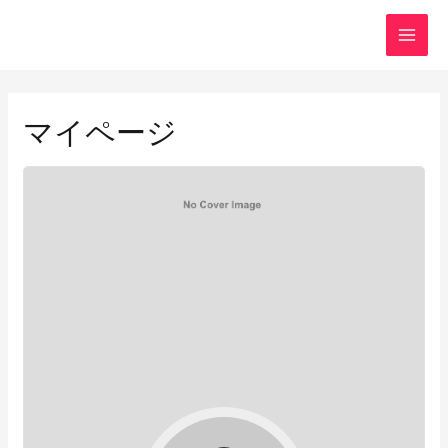
内
容
MAI
を
ス
MEN
キ
マイページ
ッ
プ